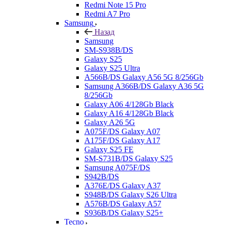
Redmi Note 15 Pro
Redmi A7 Pro
Samsung
Назад
Samsung
SM-S938B/DS
Galaxy S25
Galaxy S25 Ultra
A566B/DS Galaxy A56 5G 8/256Gb
Samsung A366B/DS Galaxy A36 5G
8/256Gb
Galaxy A06 4/128Gb Black
Galaxy A16 4/128Gb Black
Galaxy A26 5G
A075F/DS Galaxy A07
A175F/DS Galaxy A17
Galaxy S25 FE
SM-S731B/DS Galaxy S25
Samsung A075F/DS
S942B/DS
A376E/DS Galaxy A37
S948B/DS Galaxy S26 Ultra
A576B/DS Galaxy A57
S936B/DS Galaxy S25+
Tecno