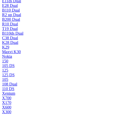
E11ds Dual
E28 Dual
B110 Dual
R2 up Dual
B200 Dual
R10 Dual
T19 Dual
B110ds Dual
C38 Dual
K28 Dual
K29
Maxvi K30
Nokia
150
105 DS
125
125 DS
105
108 Dual
110 DS
Xenium
X700
X170
X600
X300