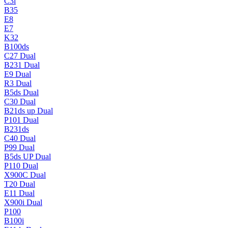
C3i
B35
E8
E7
K32
B100ds
C27 Dual
B231 Dual
E9 Dual
R3 Dual
B5ds Dual
C30 Dual
B21ds up Dual
P101 Dual
B231ds
C40 Dual
P99 Dual
B5ds UP Dual
P110 Dual
X900C Dual
T20 Dual
E11 Dual
X900i Dual
P100
B100i