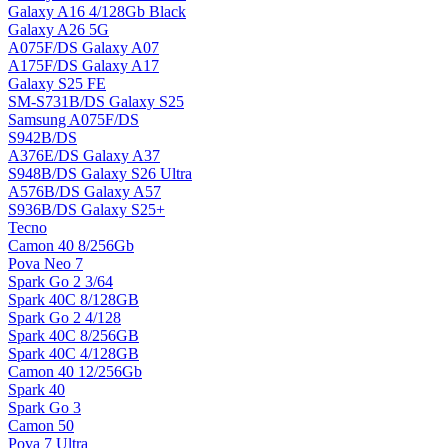
Galaxy A16 4/128Gb Black
Galaxy A26 5G
A075F/DS Galaxy A07
A175F/DS Galaxy A17
Galaxy S25 FE
SM-S731B/DS Galaxy S25
Samsung A075F/DS
S942B/DS
A376E/DS Galaxy A37
S948B/DS Galaxy S26 Ultra
A576B/DS Galaxy A57
S936B/DS Galaxy S25+
Tecno
Camon 40 8/256Gb
Pova Neo 7
Spark Go 2 3/64
Spark 40C 8/128GB
Spark Go 2 4/128
Spark 40C 8/256GB
Spark 40C 4/128GB
Camon 40 12/256Gb
Spark 40
Spark Go 3
Camon 50
Pova 7 Ultra