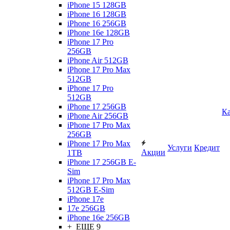
iPhone 15 128GB
iPhone 16 128GB
iPhone 16 256GB
iPhone 16e 128GB
iPhone 17 Pro
256GB
iPhone Air 512GB
iPhone 17 Pro Max
512GB
iPhone 17 Pro
512GB
iPhone 17 256GB
Ка
iPhone Air 256GB
iPhone 17 Pro Max
256GB
iPhone 17 Pro Max
Услуги
Кредит
Акции
1TB
iPhone 17 256GB E-
Sim
iPhone 17 Pro Max
512GB E-Sim
iPhone 17e
17e 256GB
iPhone 16e 256GB
+ ЕЩЕ 9