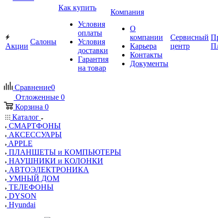
Как купить
Компания
Условия
О
оплаты
компании
Сервисный
П
Салоны
Условия
Акции
Карьера
центр
П
доставки
Контакты
Гарантия
Документы
на товар
Сравнение
0
Отложенные
0
Корзина
0
Каталог
СМАРТФОНЫ
АКСЕССУАРЫ
APPLE
ПЛАНШЕТЫ и КОМПЬЮТЕРЫ
НАУШНИКИ и КОЛОНКИ
АВТОЭЛЕКТРОНИКА
УМНЫЙ ДОМ
ТЕЛЕФОНЫ
DYSON
Hyundai