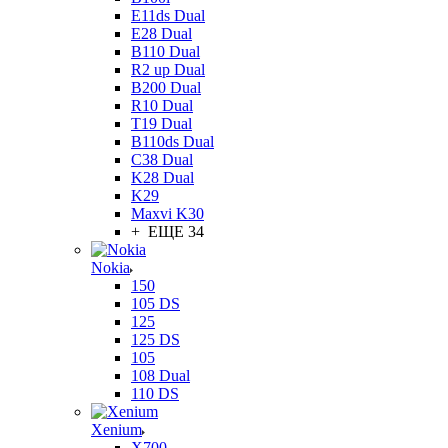
E11ds Dual
E28 Dual
B110 Dual
R2 up Dual
B200 Dual
R10 Dual
T19 Dual
B110ds Dual
C38 Dual
K28 Dual
K29
Maxvi K30
+ ЕЩЕ 34
Nokia
150
105 DS
125
125 DS
105
108 Dual
110 DS
Xenium
X700