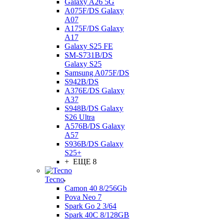
Galaxy A26 5G
A075F/DS Galaxy
A07
A175F/DS Galaxy
A17
Galaxy S25 FE
SM-S731B/DS
Galaxy S25
Samsung A075F/DS
S942B/DS
A376E/DS Galaxy
A37
S948B/DS Galaxy
S26 Ultra
A576B/DS Galaxy
A57
S936B/DS Galaxy
S25+
+ ЕЩЕ 8
Tecno
Camon 40 8/256Gb
Pova Neo 7
Spark Go 2 3/64
Spark 40C 8/128GB