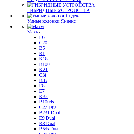
ГИБРИДНЫЕ УСТРОЙСТВА
Умные колонки Яндекс
Maxvi
E6
C20
B5
R1
K18
B100
K21
C3i
B35
E8
E7
K32
B100ds
C27 Dual
B231 Dual
E9 Dual
R3 Dual
B5ds Dual