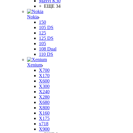
Maxvi K30
+ ЕЩЕ 34
Nokia
150
105 DS
125
125 DS
105
108 Dual
110 DS
Xenium
X700
X170
X600
X300
X240
X280
X680
X800
X160
X175
x718
X900