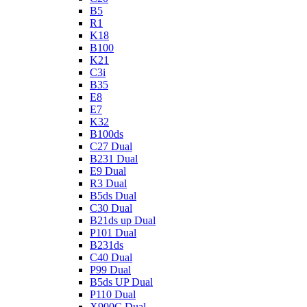
B5
R1
K18
B100
K21
C3i
B35
E8
E7
K32
B100ds
C27 Dual
B231 Dual
E9 Dual
R3 Dual
B5ds Dual
C30 Dual
B21ds up Dual
P101 Dual
B231ds
C40 Dual
P99 Dual
B5ds UP Dual
P110 Dual
X900C Dual