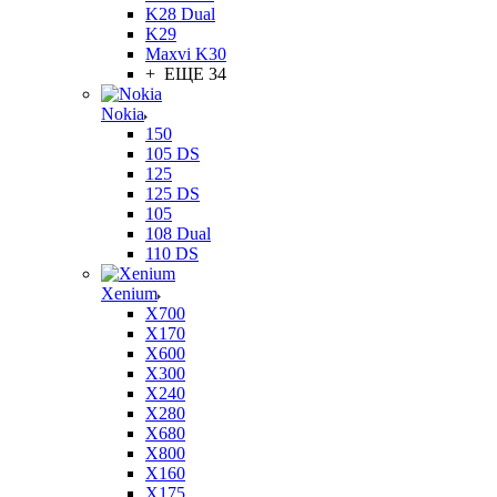
K28 Dual
K29
Maxvi K30
+ ЕЩЕ 34
Nokia
150
105 DS
125
125 DS
105
108 Dual
110 DS
Xenium
X700
X170
X600
X300
X240
X280
X680
X800
X160
X175