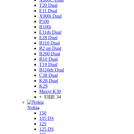
T20 Dual
E11 Dual
X900i Dual
P100
B100i
E11ds Dual
E28 Dual
B110 Dual
R2 up Dual
B200 Dual
R10 Dual
T19 Dual
B110ds Dual
C38 Dual
K28 Dual
K29
Maxvi K30
+ ЕЩЕ 34
Nokia
150
105 DS
125
125 DS