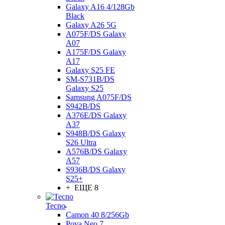
Galaxy A16 4/128Gb
Black
Galaxy A26 5G
A075F/DS Galaxy
A07
A175F/DS Galaxy
A17
Galaxy S25 FE
SM-S731B/DS
Galaxy S25
Samsung A075F/DS
S942B/DS
A376E/DS Galaxy
A37
S948B/DS Galaxy
S26 Ultra
A576B/DS Galaxy
A57
S936B/DS Galaxy
S25+
+ ЕЩЕ 8
Tecno
Camon 40 8/256Gb
Pova Neo 7