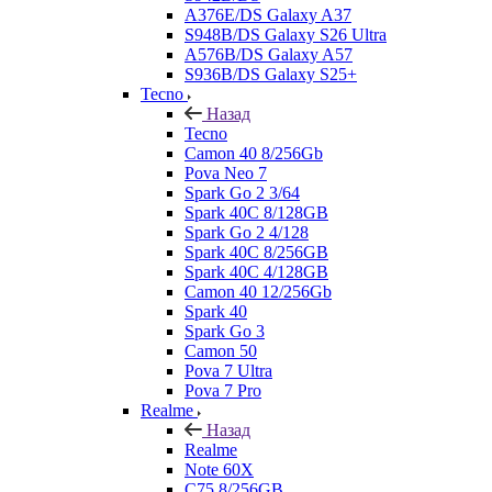
A376E/DS Galaxy A37
S948B/DS Galaxy S26 Ultra
A576B/DS Galaxy A57
S936B/DS Galaxy S25+
Tecno
Назад
Tecno
Camon 40 8/256Gb
Pova Neo 7
Spark Go 2 3/64
Spark 40C 8/128GB
Spark Go 2 4/128
Spark 40C 8/256GB
Spark 40C 4/128GB
Camon 40 12/256Gb
Spark 40
Spark Go 3
Camon 50
Pova 7 Ultra
Pova 7 Pro
Realme
Назад
Realme
Note 60X
C75 8/256GB