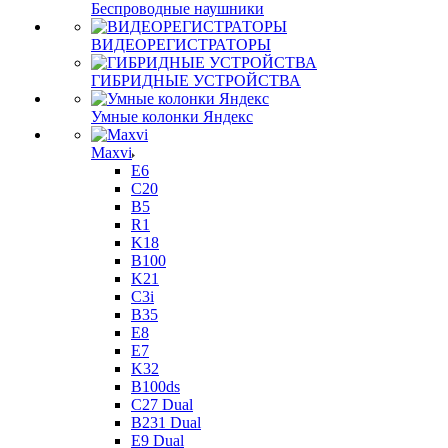
Беспроводные наушники
ВИДЕОРЕГИСТРАТОРЫ
ГИБРИДНЫЕ УСТРОЙСТВА
Умные колонки Яндекс
Maxvi
E6
C20
B5
R1
K18
B100
K21
C3i
B35
E8
E7
K32
B100ds
C27 Dual
B231 Dual
E9 Dual