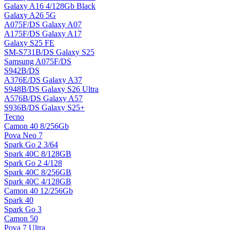
Galaxy A16 4/128Gb Black
Galaxy A26 5G
A075F/DS Galaxy A07
A175F/DS Galaxy A17
Galaxy S25 FE
SM-S731B/DS Galaxy S25
Samsung A075F/DS
S942B/DS
A376E/DS Galaxy A37
S948B/DS Galaxy S26 Ultra
A576B/DS Galaxy A57
S936B/DS Galaxy S25+
Tecno
Camon 40 8/256Gb
Pova Neo 7
Spark Go 2 3/64
Spark 40C 8/128GB
Spark Go 2 4/128
Spark 40C 8/256GB
Spark 40C 4/128GB
Camon 40 12/256Gb
Spark 40
Spark Go 3
Camon 50
Pova 7 Ultra