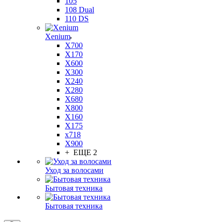
105
108 Dual
110 DS
Xenium
X700
X170
X600
X300
X240
X280
X680
X800
X160
X175
x718
X900
+ ЕЩЕ 2
Уход за волосами
Бытовая техника
Бытовая техника