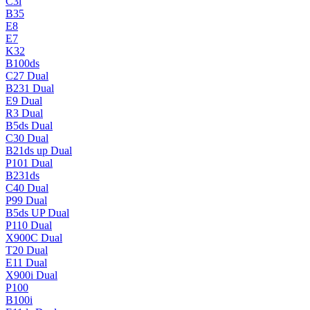
C3i
B35
E8
E7
K32
B100ds
C27 Dual
B231 Dual
E9 Dual
R3 Dual
B5ds Dual
C30 Dual
B21ds up Dual
P101 Dual
B231ds
C40 Dual
P99 Dual
B5ds UP Dual
P110 Dual
X900C Dual
T20 Dual
E11 Dual
X900i Dual
P100
B100i