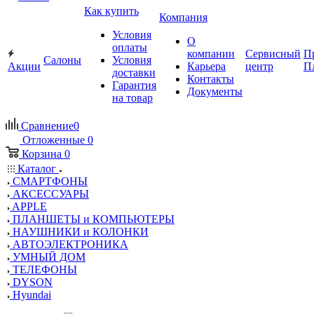
Как купить
Компания
Условия
О
оплаты
компании
Сервисный
П
Салоны
Условия
Акции
Карьера
центр
П
доставки
Контакты
Гарантия
Документы
на товар
Сравнение
0
Отложенные
0
Корзина
0
Каталог
СМАРТФОНЫ
АКСЕССУАРЫ
APPLE
ПЛАНШЕТЫ и КОМПЬЮТЕРЫ
НАУШНИКИ и КОЛОНКИ
АВТОЭЛЕКТРОНИКА
УМНЫЙ ДОМ
ТЕЛЕФОНЫ
DYSON
Hyundai