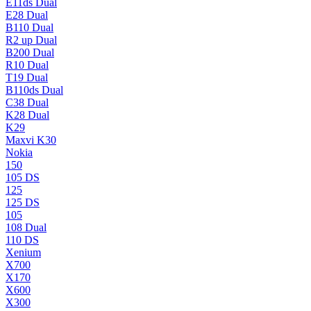
E11ds Dual
E28 Dual
B110 Dual
R2 up Dual
B200 Dual
R10 Dual
T19 Dual
B110ds Dual
C38 Dual
K28 Dual
K29
Maxvi K30
Nokia
150
105 DS
125
125 DS
105
108 Dual
110 DS
Xenium
X700
X170
X600
X300