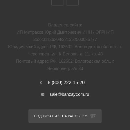
Владелец сайта:
ИП Митраков Юрий Дмитриевич ИНН / ОГРНИП
352801136208/321352500025777
Юридический адрес РФ, 162601, Вологодская область, г.
Череповец, ул. К.Белова, д. 11, кв. 48
Почтовый адрес РФ, 162602, Вологодская обл., г.
Череповец, а/я 33
8 (800) 222-15-20
sale@banzaycom.ru
ПОДПИСАТЬСЯ НА РАССЫЛКУ