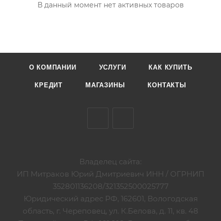
В данный момент нет активных товаров
О КОМПАНИИ
УСЛУГИ
КАК КУПИТЬ
КРЕДИТ
МАГАЗИНЫ
КОНТАКТЫ
Владелец сайта:
ИП Митраков Юрий Дмитриевич ИНН / ОГРНИП
352801136208/321352500025777
Юридический адрес РФ, 162601, Вологодская
область, г. Череповец, ул. К.Белова, д. 11, кв. 48