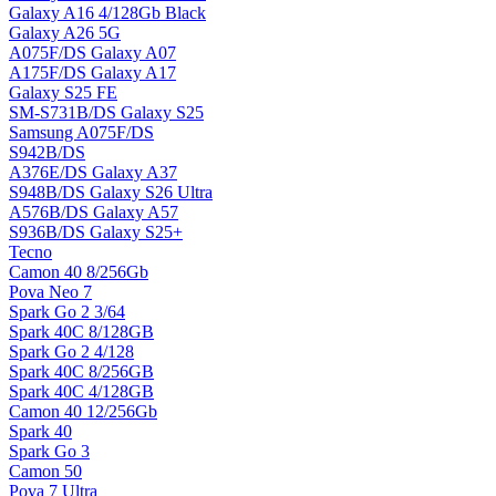
Galaxy A16 4/128Gb Black
Galaxy A26 5G
A075F/DS Galaxy A07
A175F/DS Galaxy A17
Galaxy S25 FE
SM-S731B/DS Galaxy S25
Samsung A075F/DS
S942B/DS
A376E/DS Galaxy A37
S948B/DS Galaxy S26 Ultra
A576B/DS Galaxy A57
S936B/DS Galaxy S25+
Tecno
Camon 40 8/256Gb
Pova Neo 7
Spark Go 2 3/64
Spark 40C 8/128GB
Spark Go 2 4/128
Spark 40C 8/256GB
Spark 40C 4/128GB
Camon 40 12/256Gb
Spark 40
Spark Go 3
Camon 50
Pova 7 Ultra