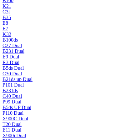
B100
K21
C3i
B35
E8
E7
K32
B100ds
C27 Dual
B231 Dual
E9 Dual
R3 Dual
B5ds Dual
C30 Dual
B21ds up Dual
P101 Dual
B231ds
C40 Dual
P99 Dual
B5ds UP Dual
P110 Dual
X900C Dual
T20 Dual
E11 Dual
X900i Dual