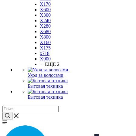
X170
X600
X300
X240
X280
X680
X800
X160
X175
x718
X900
+ ЕЩЕ 2
Уход за волосами
Бытовая техника
Бытовая техника