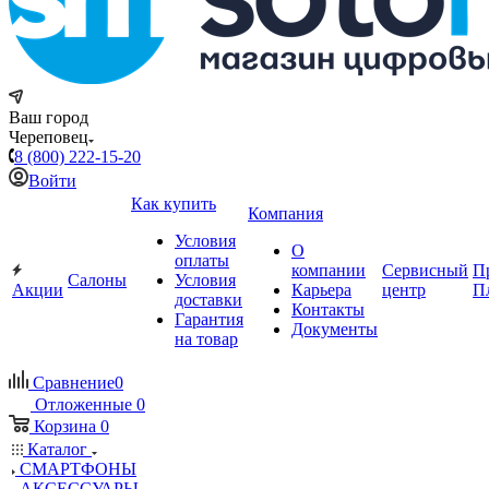
Ваш город
Череповец
8 (800) 222-15-20
Войти
Как купить
Компания
Условия
О
оплаты
компании
Сервисный
П
Салоны
Условия
Акции
Карьера
центр
П
доставки
Контакты
Гарантия
Документы
на товар
Сравнение
0
Отложенные
0
Корзина
0
Каталог
СМАРТФОНЫ
АКСЕССУАРЫ