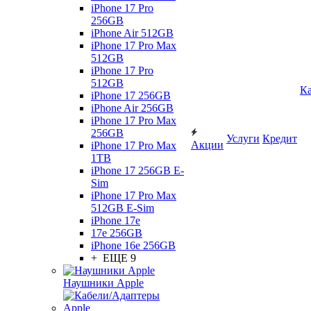
iPhone 17 Pro
256GB
iPhone Air 512GB
iPhone 17 Pro Max
512GB
iPhone 17 Pro
512GB
Ка
iPhone 17 256GB
iPhone Air 256GB
iPhone 17 Pro Max
256GB
Услуги
Кредит
Акции
iPhone 17 Pro Max
1TB
iPhone 17 256GB E-
Sim
iPhone 17 Pro Max
512GB E-Sim
iPhone 17e
17e 256GB
iPhone 16e 256GB
+ ЕЩЕ 9
Наушники Apple