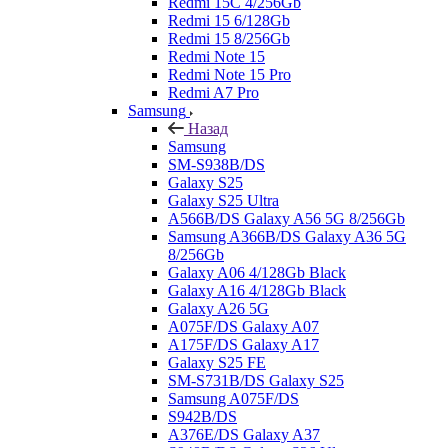
Redmi 15C 4/256Gb
Redmi 15 6/128Gb
Redmi 15 8/256Gb
Redmi Note 15
Redmi Note 15 Pro
Redmi A7 Pro
Samsung
Назад
Samsung
SM-S938B/DS
Galaxy S25
Galaxy S25 Ultra
A566B/DS Galaxy A56 5G 8/256Gb
Samsung A366B/DS Galaxy A36 5G
8/256Gb
Galaxy A06 4/128Gb Black
Galaxy A16 4/128Gb Black
Galaxy A26 5G
A075F/DS Galaxy A07
A175F/DS Galaxy A17
Galaxy S25 FE
SM-S731B/DS Galaxy S25
Samsung A075F/DS
S942B/DS
A376E/DS Galaxy A37