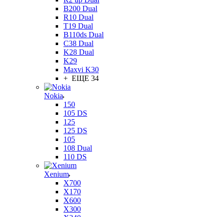
B200 Dual
R10 Dual
T19 Dual
B110ds Dual
C38 Dual
K28 Dual
K29
Maxvi K30
+ ЕЩЕ 34
Nokia
150
105 DS
125
125 DS
105
108 Dual
110 DS
Xenium
X700
X170
X600
X300