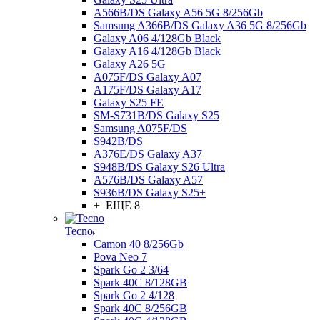
A566B/DS Galaxy A56 5G 8/256Gb
Samsung A366B/DS Galaxy A36 5G 8/256Gb
Galaxy A06 4/128Gb Black
Galaxy A16 4/128Gb Black
Galaxy A26 5G
A075F/DS Galaxy A07
A175F/DS Galaxy A17
Galaxy S25 FE
SM-S731B/DS Galaxy S25
Samsung A075F/DS
S942B/DS
A376E/DS Galaxy A37
S948B/DS Galaxy S26 Ultra
A576B/DS Galaxy A57
S936B/DS Galaxy S25+
+ ЕЩЕ 8
Tecno
Camon 40 8/256Gb
Pova Neo 7
Spark Go 2 3/64
Spark 40C 8/128GB
Spark Go 2 4/128
Spark 40C 8/256GB