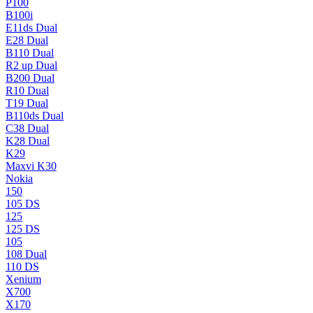
P100
B100i
E11ds Dual
E28 Dual
B110 Dual
R2 up Dual
B200 Dual
R10 Dual
T19 Dual
B110ds Dual
C38 Dual
K28 Dual
K29
Maxvi K30
Nokia
150
105 DS
125
125 DS
105
108 Dual
110 DS
Xenium
X700
X170