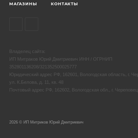
МАГАЗИНЫ
КОНТАКТЫ
Владелец сайта:
ИП Митраков Юрий Дмитриевич ИНН / ОГРНИП
352801136208/321352500025777
Юридический адрес РФ, 162601, Вологодская область, г. Че
ул. К.Белова, д. 11, кв. 48
Почтовый адрес РФ, 162602, Вологодская обл., г. Череповец,
2026 © ИП Митриков Юрий Дмитриевич