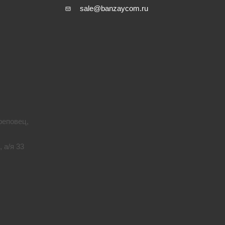
sale@banzaycom.ru
реповец,
 а/я 33