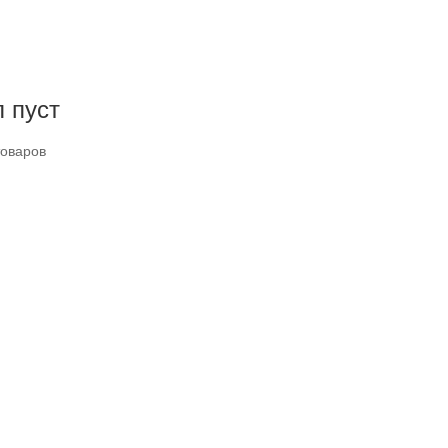
 пуст
товаров