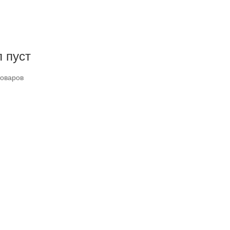
 пуст
товаров