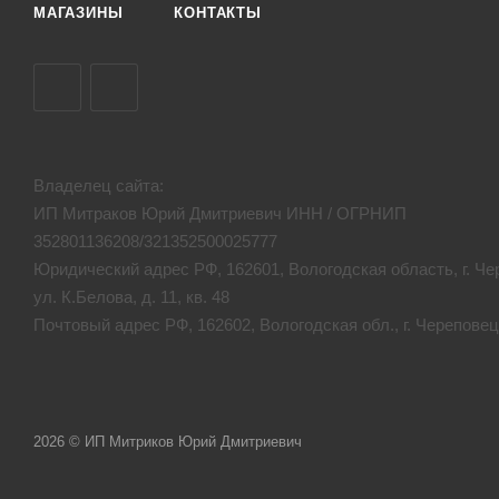
МАГАЗИНЫ
КОНТАКТЫ
Владелец сайта:
ИП Митраков Юрий Дмитриевич ИНН / ОГРНИП
352801136208/321352500025777
Юридический адрес РФ, 162601, Вологодская область, г. Че
ул. К.Белова, д. 11, кв. 48
Почтовый адрес РФ, 162602, Вологодская обл., г. Череповец,
2026 © ИП Митриков Юрий Дмитриевич