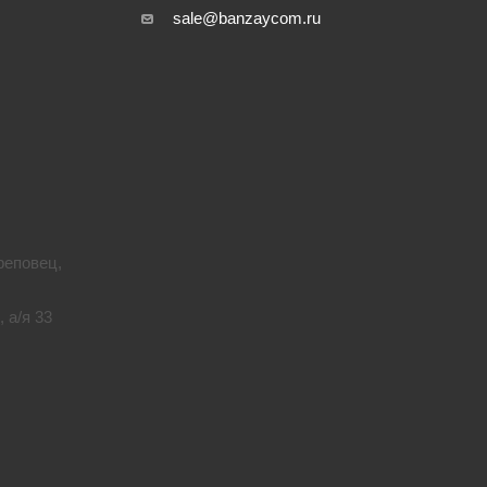
sale@banzaycom.ru
реповец,
 а/я 33