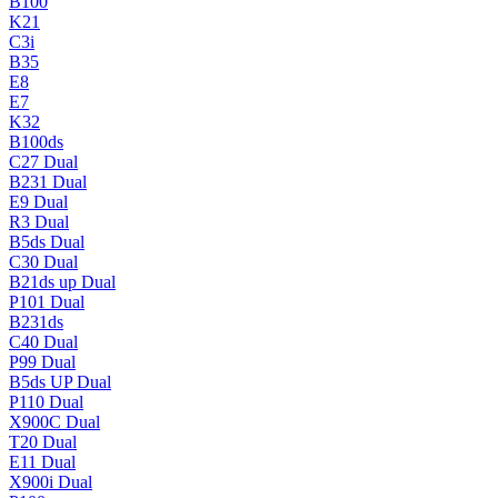
B100
K21
C3i
B35
E8
E7
K32
B100ds
C27 Dual
B231 Dual
E9 Dual
R3 Dual
B5ds Dual
C30 Dual
B21ds up Dual
P101 Dual
B231ds
C40 Dual
P99 Dual
B5ds UP Dual
P110 Dual
X900C Dual
T20 Dual
E11 Dual
X900i Dual