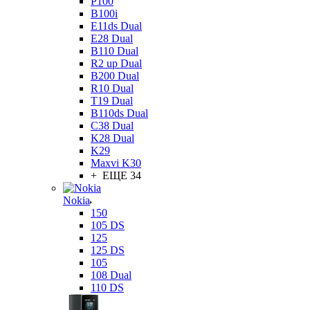
P100
B100i
E11ds Dual
E28 Dual
B110 Dual
R2 up Dual
B200 Dual
R10 Dual
T19 Dual
B110ds Dual
C38 Dual
K28 Dual
K29
Maxvi K30
+ ЕЩЕ 34
Nokia
150
105 DS
125
125 DS
105
108 Dual
110 DS