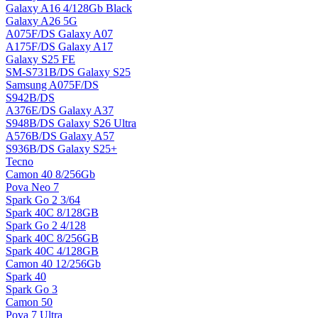
Galaxy A16 4/128Gb Black
Galaxy A26 5G
A075F/DS Galaxy A07
A175F/DS Galaxy A17
Galaxy S25 FE
SM-S731B/DS Galaxy S25
Samsung A075F/DS
S942B/DS
A376E/DS Galaxy A37
S948B/DS Galaxy S26 Ultra
A576B/DS Galaxy A57
S936B/DS Galaxy S25+
Tecno
Camon 40 8/256Gb
Pova Neo 7
Spark Go 2 3/64
Spark 40C 8/128GB
Spark Go 2 4/128
Spark 40C 8/256GB
Spark 40C 4/128GB
Camon 40 12/256Gb
Spark 40
Spark Go 3
Camon 50
Pova 7 Ultra