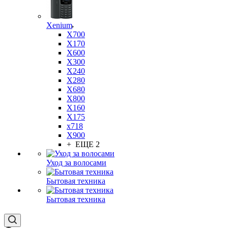
Xenium
X700
X170
X600
X300
X240
X280
X680
X800
X160
X175
x718
X900
+ ЕЩЕ 2
Уход за волосами
Бытовая техника
Бытовая техника