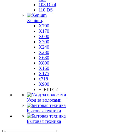
108 Dual
110 DS
Xenium
X700
X170
X600
X300
X240
X280
X680
X800
X160
X175
x718
X900
+ ЕЩЕ 2
Уход за волосами
Бытовая техника
Бытовая техника