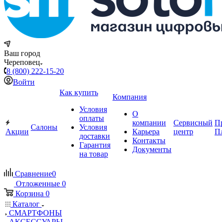
Ваш город
Череповец
8 (800) 222-15-20
Войти
Как купить
Компания
Условия
О
оплаты
компании
Сервисный
П
Салоны
Условия
Акции
Карьера
центр
П
доставки
Контакты
Гарантия
Документы
на товар
Сравнение
0
Отложенные
0
Корзина
0
Каталог
СМАРТФОНЫ
АКСЕССУАРЫ