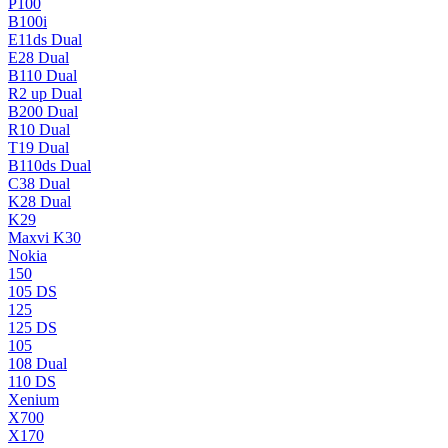
P100
B100i
E11ds Dual
E28 Dual
B110 Dual
R2 up Dual
B200 Dual
R10 Dual
T19 Dual
B110ds Dual
C38 Dual
K28 Dual
K29
Maxvi K30
Nokia
150
105 DS
125
125 DS
105
108 Dual
110 DS
Xenium
X700
X170