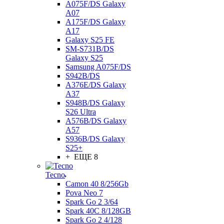
A075F/DS Galaxy
A07
A175F/DS Galaxy
A17
Galaxy S25 FE
SM-S731B/DS
Galaxy S25
Samsung A075F/DS
S942B/DS
A376E/DS Galaxy
A37
S948B/DS Galaxy
S26 Ultra
A576B/DS Galaxy
A57
S936B/DS Galaxy
S25+
+ ЕЩЕ 8
Tecno
Camon 40 8/256Gb
Pova Neo 7
Spark Go 2 3/64
Spark 40C 8/128GB
Spark Go 2 4/128