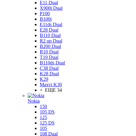
E11 Dual
X900i Dual
P100
B100i
E11ds Dual
E28 Dual
B110 Dual
R2 up Dual
B200 Dual
R10 Dual
T19 Dual
B110ds Dual
C38 Dual
K28 Dual
K29
Maxvi K30
+ ЕЩЕ 34
Nokia
150
105 DS
125
125 DS
105
108 Dual