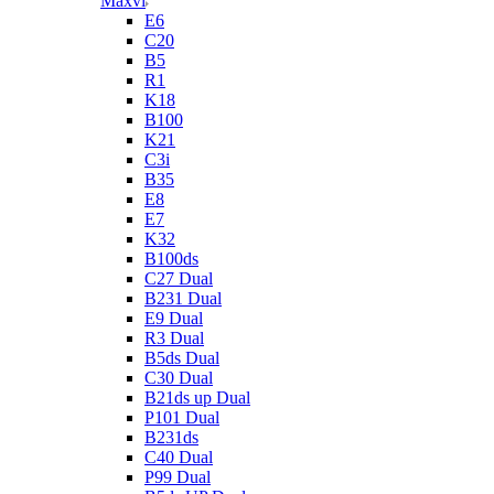
Maxvi
E6
C20
B5
R1
K18
B100
K21
C3i
B35
E8
E7
K32
B100ds
C27 Dual
B231 Dual
E9 Dual
R3 Dual
B5ds Dual
C30 Dual
B21ds up Dual
P101 Dual
B231ds
C40 Dual
P99 Dual