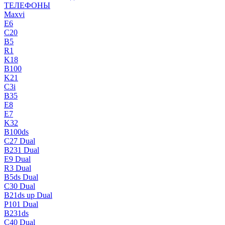
ТЕЛЕФОНЫ
Maxvi
E6
C20
B5
R1
K18
B100
K21
C3i
B35
E8
E7
K32
B100ds
C27 Dual
B231 Dual
E9 Dual
R3 Dual
B5ds Dual
C30 Dual
B21ds up Dual
P101 Dual
B231ds
C40 Dual