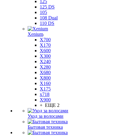
125
125 DS
105
108 Dual
110 DS
Xenium
X700
X170
X600
X300
X240
X280
X680
X800
X160
X175
x718
X900
+ ЕЩЕ 2
Уход за волосами
Бытовая техника