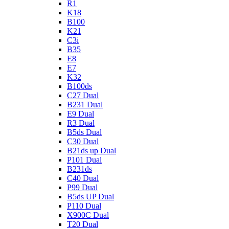
R1
K18
B100
K21
C3i
B35
E8
E7
K32
B100ds
C27 Dual
B231 Dual
E9 Dual
R3 Dual
B5ds Dual
C30 Dual
B21ds up Dual
P101 Dual
B231ds
C40 Dual
P99 Dual
B5ds UP Dual
P110 Dual
X900C Dual
T20 Dual