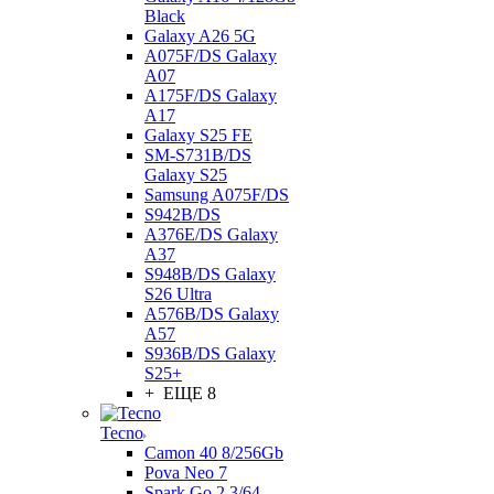
Black
Galaxy A26 5G
A075F/DS Galaxy
A07
A175F/DS Galaxy
A17
Galaxy S25 FE
SM-S731B/DS
Galaxy S25
Samsung A075F/DS
S942B/DS
A376E/DS Galaxy
A37
S948B/DS Galaxy
S26 Ultra
A576B/DS Galaxy
A57
S936B/DS Galaxy
S25+
+ ЕЩЕ 8
Tecno
Camon 40 8/256Gb
Pova Neo 7
Spark Go 2 3/64