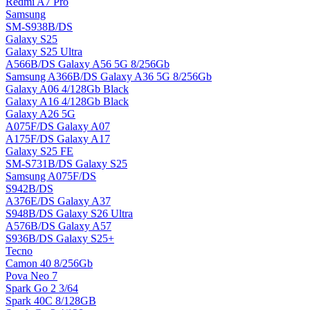
Redmi A7 Pro
Samsung
SM-S938B/DS
Galaxy S25
Galaxy S25 Ultra
A566B/DS Galaxy A56 5G 8/256Gb
Samsung A366B/DS Galaxy A36 5G 8/256Gb
Galaxy A06 4/128Gb Black
Galaxy A16 4/128Gb Black
Galaxy A26 5G
A075F/DS Galaxy A07
A175F/DS Galaxy A17
Galaxy S25 FE
SM-S731B/DS Galaxy S25
Samsung A075F/DS
S942B/DS
A376E/DS Galaxy A37
S948B/DS Galaxy S26 Ultra
A576B/DS Galaxy A57
S936B/DS Galaxy S25+
Tecno
Camon 40 8/256Gb
Pova Neo 7
Spark Go 2 3/64
Spark 40C 8/128GB