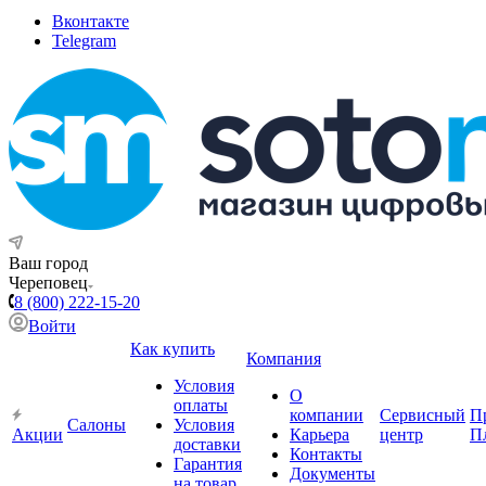
Вконтакте
Telegram
Ваш город
Череповец
8 (800) 222-15-20
Войти
Как купить
Компания
Условия
О
оплаты
компании
Сервисный
П
Салоны
Условия
Акции
Карьера
центр
П
доставки
Контакты
Гарантия
Документы
на товар