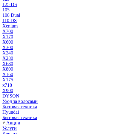
125 DS
105
108 Dual
110 DS
Xenium
X700
X170
X600
X300
X240
X280
X680
X800
X160
X175
x718
X900
DYSON
Уход за волосами
Бытовая техника
Hyundai
Бытовая техника
Акции
Услуги
Кредит