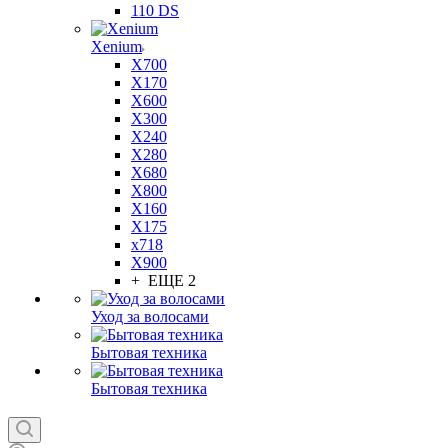
110 DS
Xenium
X700
X170
X600
X300
X240
X280
X680
X800
X160
X175
x718
X900
+ ЕЩЕ 2
Уход за волосами
Бытовая техника
Бытовая техника